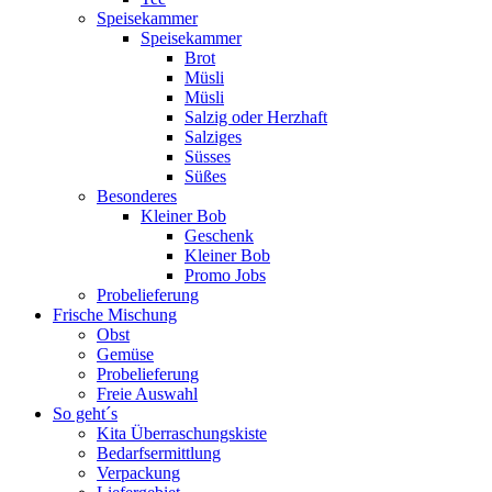
Speisekammer
Speisekammer
Brot
Müsli
Müsli
Salzig oder Herzhaft
Salziges
Süsses
Süßes
Besonderes
Kleiner Bob
Geschenk
Kleiner Bob
Promo Jobs
Probelieferung
Frische Mischung
Obst
Gemüse
Probelieferung
Freie Auswahl
So geht´s
Kita Überraschungskiste
Bedarfsermittlung
Verpackung