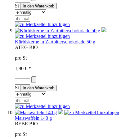
St
Kürbiskerne in Zartbitterschokolade 50 g
AT
EG BIO
pro St
1,90 € *
St
Maiswaffeln 140 g
BE
BE BIO
pro St