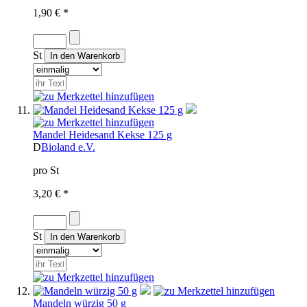
1,90 € *
St
Mandel Heidesand Kekse 125 g
D
Bioland e.V.
pro St
3,20 € *
St
Mandeln würzig 50 g