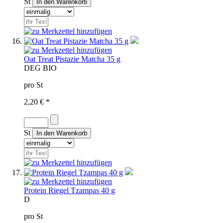
St
Oat Treat Pistazie Matcha 35 g
D
EG BIO
pro St
2,20 € *
St
Protein Riegel Tzampas 40 g
D
pro St