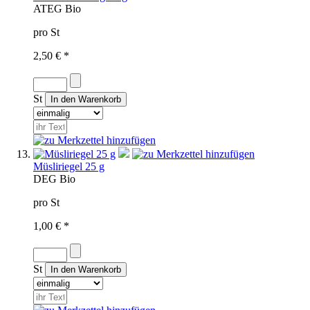
AT
EG Bio
pro St
2,50 € *
St
Müsliriegel 25 g
D
EG Bio
pro St
1,00 € *
St