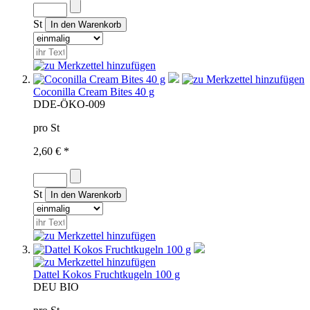
St
Coconilla Cream Bites 40 g
D
DE-ÖKO-009
pro St
2,60 € *
St
Dattel Kokos Fruchtkugeln 100 g
D
EU BIO