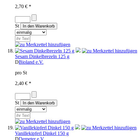
2,70 € *
St
Sesam Dinkelbrezeln 125 g
D
Bioland e.V.
pro St
2,40 € *
St
Vanillekipferl Dinkel 150 g
D
Demeter e.V.