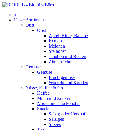
x
Unser Sortiment
Obst
Obst
Apfel, Birne, Banane
Exoten
Melonen
Steinobst
Trauben und Beeren
Zitrusfrüchte
Gemüse
Gemüse
Fruchtgemüse
Wurzeln und Knollen
Nüsse, Kaffee & Co.
Kaffee
Milch und Zucker
Nüsse und Trockenobst
Snacks
Salzig oder Herzhaft
Salziges
Süsses
Tee