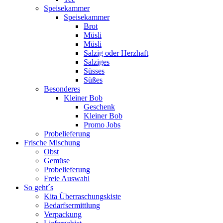
Speisekammer
Speisekammer
Brot
Müsli
Müsli
Salzig oder Herzhaft
Salziges
Süsses
Süßes
Besonderes
Kleiner Bob
Geschenk
Kleiner Bob
Promo Jobs
Probelieferung
Frische Mischung
Obst
Gemüse
Probelieferung
Freie Auswahl
So geht´s
Kita Überraschungskiste
Bedarfsermittlung
Verpackung