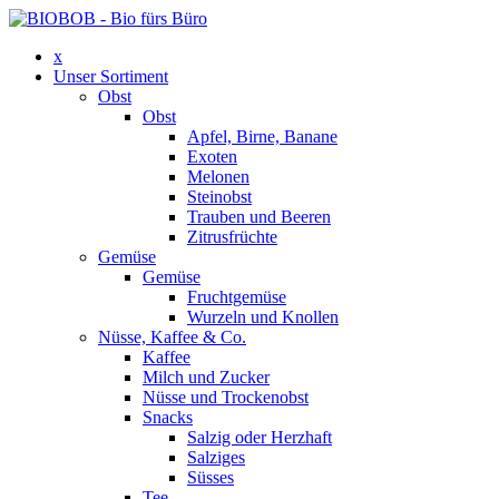
x
Unser Sortiment
Obst
Obst
Apfel, Birne, Banane
Exoten
Melonen
Steinobst
Trauben und Beeren
Zitrusfrüchte
Gemüse
Gemüse
Fruchtgemüse
Wurzeln und Knollen
Nüsse, Kaffee & Co.
Kaffee
Milch und Zucker
Nüsse und Trockenobst
Snacks
Salzig oder Herzhaft
Salziges
Süsses
Tee