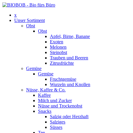
x
Unser Sortiment
Obst
Obst
Apfel, Birne, Banane
Exoten
Melonen
Steinobst
Trauben und Beeren
Zitrusfrüchte
Gemüse
Gemüse
Fruchtgemüse
Wurzeln und Knollen
Nüsse, Kaffee & Co.
Kaffee
Milch und Zucker
Nüsse und Trockenobst
Snacks
Salzig oder Herzhaft
Salziges
Süsses
Tee