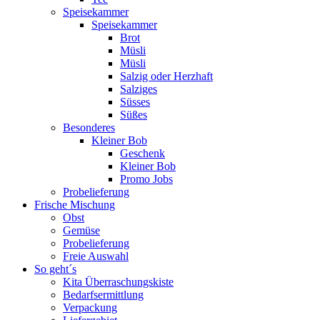
Speisekammer
Speisekammer
Brot
Müsli
Müsli
Salzig oder Herzhaft
Salziges
Süsses
Süßes
Besonderes
Kleiner Bob
Geschenk
Kleiner Bob
Promo Jobs
Probelieferung
Frische Mischung
Obst
Gemüse
Probelieferung
Freie Auswahl
So geht´s
Kita Überraschungskiste
Bedarfsermittlung
Verpackung