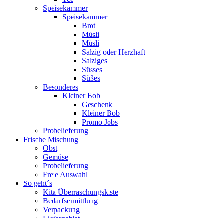
Speisekammer
Speisekammer
Brot
Müsli
Müsli
Salzig oder Herzhaft
Salziges
Süsses
Süßes
Besonderes
Kleiner Bob
Geschenk
Kleiner Bob
Promo Jobs
Probelieferung
Frische Mischung
Obst
Gemüse
Probelieferung
Freie Auswahl
So geht´s
Kita Überraschungskiste
Bedarfsermittlung
Verpackung