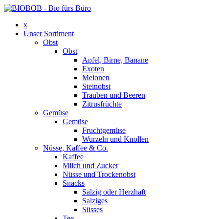
x
Unser Sortiment
Obst
Obst
Apfel, Birne, Banane
Exoten
Melonen
Steinobst
Trauben und Beeren
Zitrusfrüchte
Gemüse
Gemüse
Fruchtgemüse
Wurzeln und Knollen
Nüsse, Kaffee & Co.
Kaffee
Milch und Zucker
Nüsse und Trockenobst
Snacks
Salzig oder Herzhaft
Salziges
Süsses
Tee