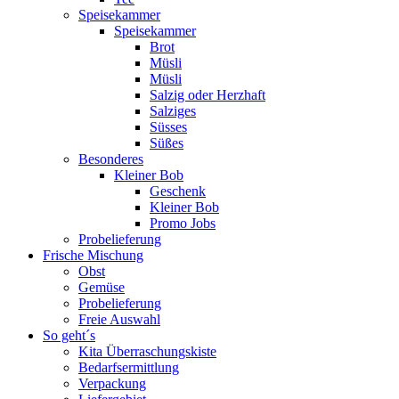
Speisekammer
Speisekammer
Brot
Müsli
Müsli
Salzig oder Herzhaft
Salziges
Süsses
Süßes
Besonderes
Kleiner Bob
Geschenk
Kleiner Bob
Promo Jobs
Probelieferung
Frische Mischung
Obst
Gemüse
Probelieferung
Freie Auswahl
So geht´s
Kita Überraschungskiste
Bedarfsermittlung
Verpackung