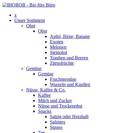
x
Unser Sortiment
Obst
Obst
Apfel, Birne, Banane
Exoten
Melonen
Steinobst
Trauben und Beeren
Zitrusfrüchte
Gemüse
Gemüse
Fruchtgemüse
Wurzeln und Knollen
Nüsse, Kaffee & Co.
Kaffee
Milch und Zucker
Nüsse und Trockenobst
Snacks
Salzig oder Herzhaft
Salziges
Süsses
Tee