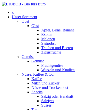
x
Unser Sortiment
Obst
Obst
Apfel, Birne, Banane
Exoten
Melonen
Steinobst
Trauben und Beeren
Zitrusfrüchte
Gemüse
Gemüse
Fruchtgemüse
Wurzeln und Knollen
Nüsse, Kaffee & Co.
Kaffee
Milch und Zucker
Nüsse und Trockenobst
Snacks
Salzig oder Herzhaft
Salziges
Süsses
Tee