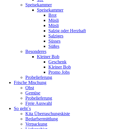
Speisekammer
Speisekammer
Brot
Müsli
Müsli
Salzig oder Herzhaft
Salziges
Süsses
Süßes
Besonderes
Kleiner Bob
Geschenk
Kleiner Bob
Promo Jobs
Probelieferung
Frische Mischung
Obst
Gemüse
Probelieferung
Freie Auswahl
So geht´s
Kita Überraschungskiste
Bedarfsermittlung
Verpackung