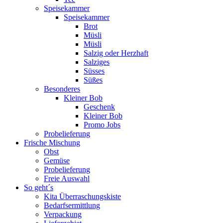
Speisekammer
Speisekammer
Brot
Müsli
Müsli
Salzig oder Herzhaft
Salziges
Süsses
Süßes
Besonderes
Kleiner Bob
Geschenk
Kleiner Bob
Promo Jobs
Probelieferung
Frische Mischung
Obst
Gemüse
Probelieferung
Freie Auswahl
So geht´s
Kita Überraschungskiste
Bedarfsermittlung
Verpackung