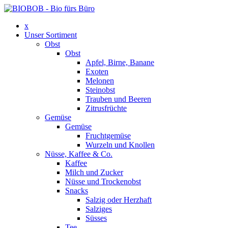
x
Unser Sortiment
Obst
Obst
Apfel, Birne, Banane
Exoten
Melonen
Steinobst
Trauben und Beeren
Zitrusfrüchte
Gemüse
Gemüse
Fruchtgemüse
Wurzeln und Knollen
Nüsse, Kaffee & Co.
Kaffee
Milch und Zucker
Nüsse und Trockenobst
Snacks
Salzig oder Herzhaft
Salziges
Süsses
Tee