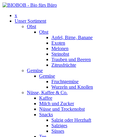
x
Unser Sortiment
Obst
Obst
Apfel, Birne, Banane
Exoten
Melonen
Steinobst
Trauben und Beeren
Zitrusfrüchte
Gemüse
Gemüse
Fruchtgemüse
Wurzeln und Knollen
Nüsse, Kaffee & Co.
Kaffee
Milch und Zucker
Nüsse und Trockenobst
Snacks
Salzig oder Herzhaft
Salziges
Süsses
Tee