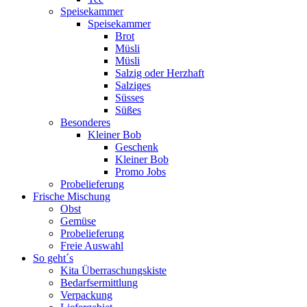
Speisekammer
Speisekammer
Brot
Müsli
Müsli
Salzig oder Herzhaft
Salziges
Süsses
Süßes
Besonderes
Kleiner Bob
Geschenk
Kleiner Bob
Promo Jobs
Probelieferung
Frische Mischung
Obst
Gemüse
Probelieferung
Freie Auswahl
So geht´s
Kita Überraschungskiste
Bedarfsermittlung
Verpackung