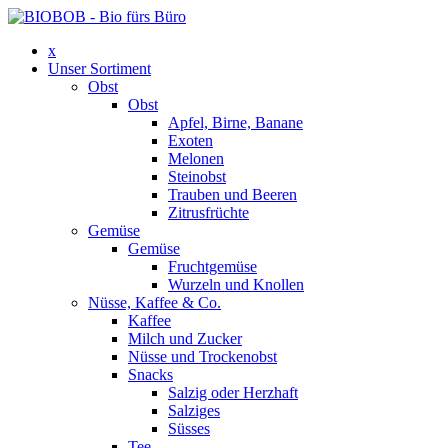
x
Unser Sortiment
Obst
Obst
Apfel, Birne, Banane
Exoten
Melonen
Steinobst
Trauben und Beeren
Zitrusfrüchte
Gemüse
Gemüse
Fruchtgemüse
Wurzeln und Knollen
Nüsse, Kaffee & Co.
Kaffee
Milch und Zucker
Nüsse und Trockenobst
Snacks
Salzig oder Herzhaft
Salziges
Süsses
Tee