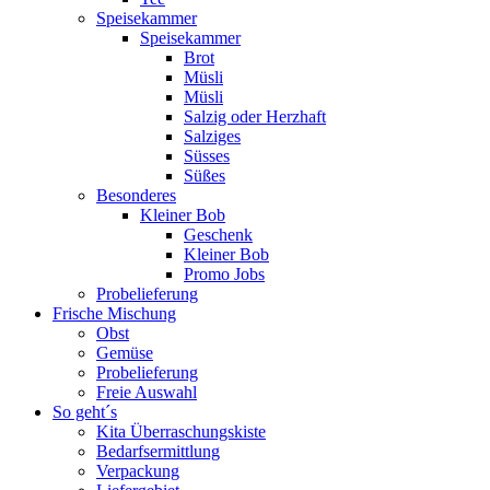
Speisekammer
Speisekammer
Brot
Müsli
Müsli
Salzig oder Herzhaft
Salziges
Süsses
Süßes
Besonderes
Kleiner Bob
Geschenk
Kleiner Bob
Promo Jobs
Probelieferung
Frische Mischung
Obst
Gemüse
Probelieferung
Freie Auswahl
So geht´s
Kita Überraschungskiste
Bedarfsermittlung
Verpackung