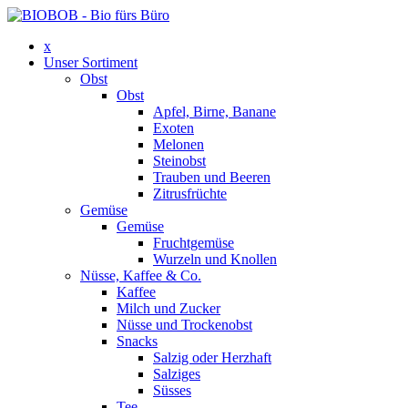
x
Unser Sortiment
Obst
Obst
Apfel, Birne, Banane
Exoten
Melonen
Steinobst
Trauben und Beeren
Zitrusfrüchte
Gemüse
Gemüse
Fruchtgemüse
Wurzeln und Knollen
Nüsse, Kaffee & Co.
Kaffee
Milch und Zucker
Nüsse und Trockenobst
Snacks
Salzig oder Herzhaft
Salziges
Süsses
Tee