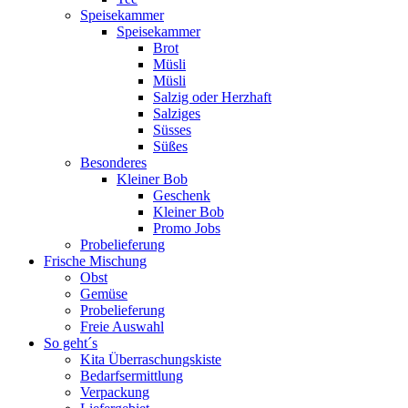
Speisekammer
Speisekammer
Brot
Müsli
Müsli
Salzig oder Herzhaft
Salziges
Süsses
Süßes
Besonderes
Kleiner Bob
Geschenk
Kleiner Bob
Promo Jobs
Probelieferung
Frische Mischung
Obst
Gemüse
Probelieferung
Freie Auswahl
So geht´s
Kita Überraschungskiste
Bedarfsermittlung
Verpackung