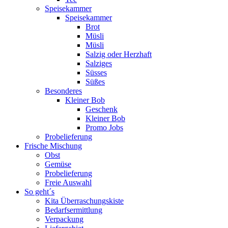
Speisekammer
Speisekammer
Brot
Müsli
Müsli
Salzig oder Herzhaft
Salziges
Süsses
Süßes
Besonderes
Kleiner Bob
Geschenk
Kleiner Bob
Promo Jobs
Probelieferung
Frische Mischung
Obst
Gemüse
Probelieferung
Freie Auswahl
So geht´s
Kita Überraschungskiste
Bedarfsermittlung
Verpackung