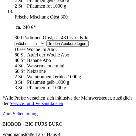
2 St
Pflaumen gelb 1000 g
2 St
Pflaumen rot 1000 g
Frische Mischung Obst 300
ca. 240 €*
300 Portionen Obst, ca. 43 bis 52 Kilo
Diese Woche im Abo:
60 St
Apfel der Woche Abo
80 St
Banane Abo
4 St
Wassermelone mini
60 St
Nektarine
2 St
Weintrauben kernlos 1000 g
3 St
Pflaumen gelb 1000 g
3 St
Pflaumen rot 1000 g
*Alle Preise verstehen sich inklusive der Mehrwertsteuer, zuzüglich
der
Service- und Versandkosten
Zum Seitenanfang
BIOBOB · BIO FÜRS BÜRO
Waidmannstraße 12b · Haus 4