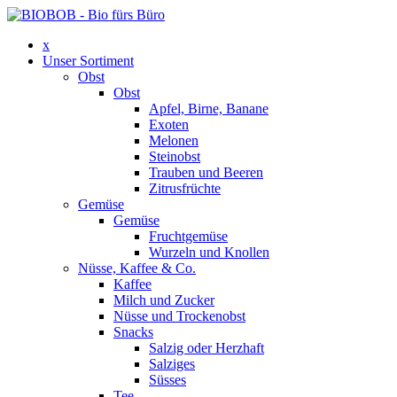
x
Unser Sortiment
Obst
Obst
Apfel, Birne, Banane
Exoten
Melonen
Steinobst
Trauben und Beeren
Zitrusfrüchte
Gemüse
Gemüse
Fruchtgemüse
Wurzeln und Knollen
Nüsse, Kaffee & Co.
Kaffee
Milch und Zucker
Nüsse und Trockenobst
Snacks
Salzig oder Herzhaft
Salziges
Süsses
Tee