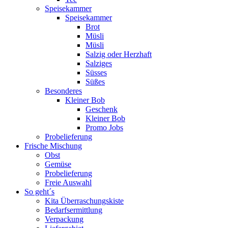
Speisekammer
Speisekammer
Brot
Müsli
Müsli
Salzig oder Herzhaft
Salziges
Süsses
Süßes
Besonderes
Kleiner Bob
Geschenk
Kleiner Bob
Promo Jobs
Probelieferung
Frische Mischung
Obst
Gemüse
Probelieferung
Freie Auswahl
So geht´s
Kita Überraschungskiste
Bedarfsermittlung
Verpackung