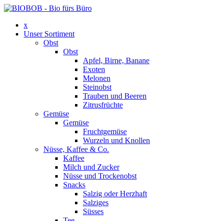
x
Unser Sortiment
Obst
Obst
Apfel, Birne, Banane
Exoten
Melonen
Steinobst
Trauben und Beeren
Zitrusfrüchte
Gemüse
Gemüse
Fruchtgemüse
Wurzeln und Knollen
Nüsse, Kaffee & Co.
Kaffee
Milch und Zucker
Nüsse und Trockenobst
Snacks
Salzig oder Herzhaft
Salziges
Süsses
Tee