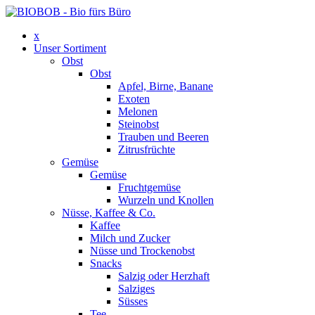
x
Unser Sortiment
Obst
Obst
Apfel, Birne, Banane
Exoten
Melonen
Steinobst
Trauben und Beeren
Zitrusfrüchte
Gemüse
Gemüse
Fruchtgemüse
Wurzeln und Knollen
Nüsse, Kaffee & Co.
Kaffee
Milch und Zucker
Nüsse und Trockenobst
Snacks
Salzig oder Herzhaft
Salziges
Süsses
Tee