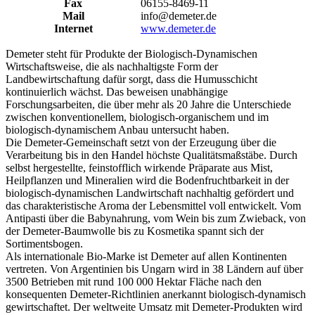
Fax
06155-8469-11
Mail
info@demeter.de
Internet
www.demeter.de
Demeter steht für Produkte der Biologisch-Dynamischen
Wirtschaftsweise, die als nachhaltigste Form der
Landbewirtschaftung dafür sorgt, dass die Humusschicht
kontinuierlich wächst. Das beweisen unabhängige
Forschungsarbeiten, die über mehr als 20 Jahre die Unterschiede
zwischen konventionellem, biologisch-organischem und im
biologisch-dynamischem Anbau untersucht haben.
Die Demeter-Gemeinschaft setzt von der Erzeugung über die
Verarbeitung bis in den Handel höchste Qualitätsmaßstäbe. Durch
selbst hergestellte, feinstofflich wirkende Präparate aus Mist,
Heilpflanzen und Mineralien wird die Bodenfruchtbarkeit in der
biologisch-dynamischen Landwirtschaft nachhaltig gefördert und
das charakteristische Aroma der Lebensmittel voll entwickelt. Vom
Antipasti über die Babynahrung, vom Wein bis zum Zwieback, von
der Demeter-Baumwolle bis zu Kosmetika spannt sich der
Sortimentsbogen.
Als internationale Bio-Marke ist Demeter auf allen Kontinenten
vertreten. Von Argentinien bis Ungarn wird in 38 Ländern auf über
3500 Betrieben mit rund 100 000 Hektar Fläche nach den
konsequenten Demeter-Richtlinien anerkannt biologisch-dynamisch
gewirtschaftet. Der weltweite Umsatz mit Demeter-Produkten wird