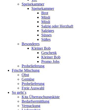
Speisekammer
Speisekammer
Brot
Müsli
Müsli
Salzig oder Herzhaft
Salziges
Süsses
Süßes
Besonderes
Kleiner Bob
Geschenk
Kleiner Bob
Promo Jobs
Probelieferung
Frische Mischung
Obst
Gemüse
Probelieferung
Freie Auswahl
So geht´s
Kita Überraschungskiste
Bedarfsermittlung
Verpackung