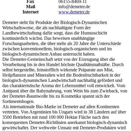
Fax
06155-8469-11
Mail
info@demeter.de
Internet
www.demeter.de
Demeter steht für Produkte der Biologisch-Dynamischen
Wirtschaftsweise, die als nachhaltigste Form der
Landbewirtschaftung dafür sorgt, dass die Humusschicht
kontinuierlich wächst. Das beweisen unabhängige
Forschungsarbeiten, die über mehr als 20 Jahre die Unterschiede
zwischen konventionellem, biologisch-organischem und im
biologisch-dynamischem Anbau untersucht haben.
Die Demeter-Gemeinschaft setzt von der Erzeugung über die
Verarbeitung bis in den Handel höchste Qualitätsmaßstäbe. Durch
selbst hergestellte, feinstofflich wirkende Präparate aus Mist,
Heilpflanzen und Mineralien wird die Bodenfruchtbarkeit in der
biologisch-dynamischen Landwirtschaft nachhaltig gefördert und
das charakteristische Aroma der Lebensmittel voll entwickelt. Vom
Antipasti über die Babynahrung, vom Wein bis zum Zwieback, von
der Demeter-Baumwolle bis zu Kosmetika spannt sich der
Sortimentsbogen.
Als internationale Bio-Marke ist Demeter auf allen Kontinenten
vertreten. Von Argentinien bis Ungarn wird in 38 Ländern auf über
3500 Betrieben mit rund 100 000 Hektar Fläche nach den
konsequenten Demeter-Richtlinien anerkannt biologisch-dynamisch
gewirtschaftet. Der weltweite Umsatz mit Demeter-Produkten wird