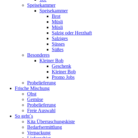
Speisekammer
Speisekammer
Brot
Müsli
Müsli
Salzig oder Herzhaft
Salziges
Süsses
Süßes
Besonderes
Kleiner Bob
Geschenk
Kleiner Bob
Promo Jobs
Probelieferung
Frische Mischung
Obst
Gemüse
Probelieferung
Freie Auswahl
So geht´s
Kita Überraschungskiste
Bedarfsermittlung
Verpackung