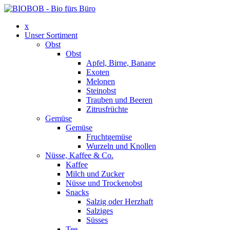
x
Unser Sortiment
Obst
Obst
Apfel, Birne, Banane
Exoten
Melonen
Steinobst
Trauben und Beeren
Zitrusfrüchte
Gemüse
Gemüse
Fruchtgemüse
Wurzeln und Knollen
Nüsse, Kaffee & Co.
Kaffee
Milch und Zucker
Nüsse und Trockenobst
Snacks
Salzig oder Herzhaft
Salziges
Süsses
Tee