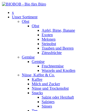
x
Unser Sortiment
Obst
Obst
Apfel, Birne, Banane
Exoten
Melonen
Steinobst
Trauben und Beeren
Zitrusfrüchte
Gemüse
Gemüse
Fruchtgemüse
Wurzeln und Knollen
Nüsse, Kaffee & Co.
Kaffee
Milch und Zucker
Nüsse und Trockenobst
Snacks
Salzig oder Herzhaft
Salziges
Süsses
Tee