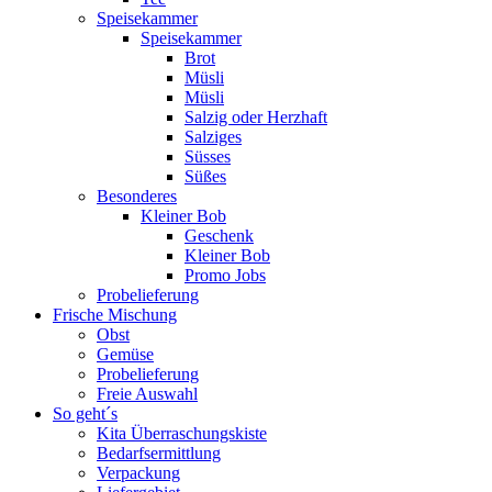
Speisekammer
Speisekammer
Brot
Müsli
Müsli
Salzig oder Herzhaft
Salziges
Süsses
Süßes
Besonderes
Kleiner Bob
Geschenk
Kleiner Bob
Promo Jobs
Probelieferung
Frische Mischung
Obst
Gemüse
Probelieferung
Freie Auswahl
So geht´s
Kita Überraschungskiste
Bedarfsermittlung
Verpackung