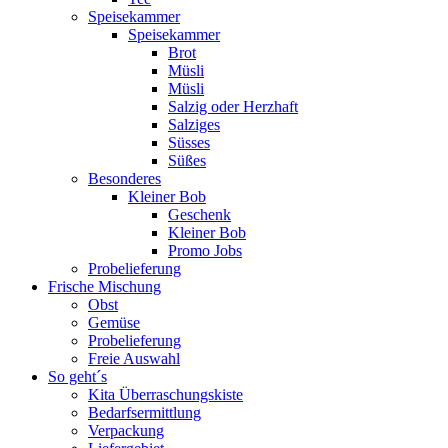
Speisekammer
Speisekammer
Brot
Müsli
Müsli
Salzig oder Herzhaft
Salziges
Süsses
Süßes
Besonderes
Kleiner Bob
Geschenk
Kleiner Bob
Promo Jobs
Probelieferung
Frische Mischung
Obst
Gemüse
Probelieferung
Freie Auswahl
So geht´s
Kita Überraschungskiste
Bedarfsermittlung
Verpackung