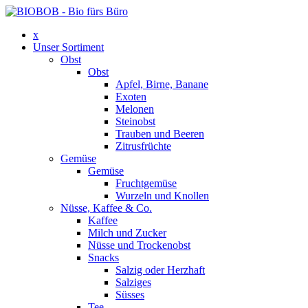
x
Unser Sortiment
Obst
Obst
Apfel, Birne, Banane
Exoten
Melonen
Steinobst
Trauben und Beeren
Zitrusfrüchte
Gemüse
Gemüse
Fruchtgemüse
Wurzeln und Knollen
Nüsse, Kaffee & Co.
Kaffee
Milch und Zucker
Nüsse und Trockenobst
Snacks
Salzig oder Herzhaft
Salziges
Süsses
Tee