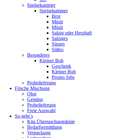
Speisekammer
Speisekammer
Brot
Müsli
Müsli
Salzig oder Herzhaft
Salziges
Süsses
Süßes
Besonderes
Kleiner Bob
Geschenk
Kleiner Bob
Promo Jobs
Probelieferung
Frische Mischung
Obst
Gemüse
Probelieferung
Freie Auswahl
So geht´s
Kita Überraschungskiste
Bedarfsermittlung
Verpackung