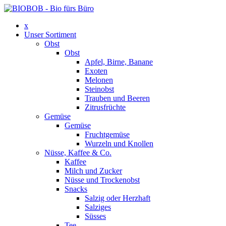
x
Unser Sortiment
Obst
Obst
Apfel, Birne, Banane
Exoten
Melonen
Steinobst
Trauben und Beeren
Zitrusfrüchte
Gemüse
Gemüse
Fruchtgemüse
Wurzeln und Knollen
Nüsse, Kaffee & Co.
Kaffee
Milch und Zucker
Nüsse und Trockenobst
Snacks
Salzig oder Herzhaft
Salziges
Süsses
Tee