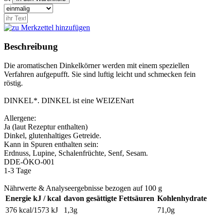
Beschreibung
Die aromatischen Dinkelkörner werden mit einem speziellen
Verfahren aufgepufft. Sie sind luftig leicht und schmecken fein
röstig.
DINKEL*. DINKEL ist eine WEIZENart
Allergene:
Ja (laut Rezeptur enthalten)
Dinkel, glutenhaltiges Getreide.
Kann in Spuren enthalten sein:
Erdnuss, Lupine, Schalenfrüchte, Senf, Sesam.
D
DE-ÖKO-001
1-3 Tage
Nährwerte & Analyseergebnisse bezogen auf 100 g
Energie kJ / kcal
davon gesättigte Fettsäuren
Kohlenhydrate
376 kcal/1573 kJ
1,3g
71,0g