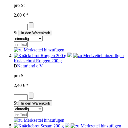
pro St
2,80 € *
St
Knäckebrot Roggen 200 g
D
Naturland e.V.
pro St
2,40 € *
St