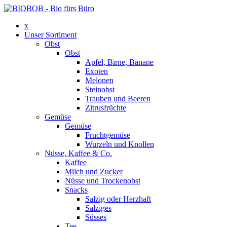
x
Unser Sortiment
Obst
Obst
Apfel, Birne, Banane
Exoten
Melonen
Steinobst
Trauben und Beeren
Zitrusfrüchte
Gemüse
Gemüse
Fruchtgemüse
Wurzeln und Knollen
Nüsse, Kaffee & Co.
Kaffee
Milch und Zucker
Nüsse und Trockenobst
Snacks
Salzig oder Herzhaft
Salziges
Süsses
Tee