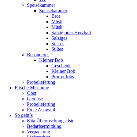
Speisekammer
Speisekammer
Brot
Müsli
Müsli
Salzig oder Herzhaft
Salziges
Süsses
Süßes
Besonderes
Kleiner Bob
Geschenk
Kleiner Bob
Promo Jobs
Probelieferung
Frische Mischung
Obst
Gemüse
Probelieferung
Freie Auswahl
So geht´s
Kita Überraschungskiste
Bedarfsermittlung
Verpackung