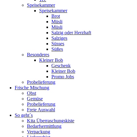
Speisekammer
Speisekammer
Brot
Müsli
Müsli
Salzig oder Herzhaft
Salziges
Süsses
Süßes
Besonderes
Kleiner Bob
Geschenk
Kleiner Bob
Promo Jobs
Probelieferung
Frische Mischung
Obst
Gemüse
Probelieferung
Freie Auswahl
So geht´s
Kita Überraschungskiste
Bedarfsermittlung
Verpackung