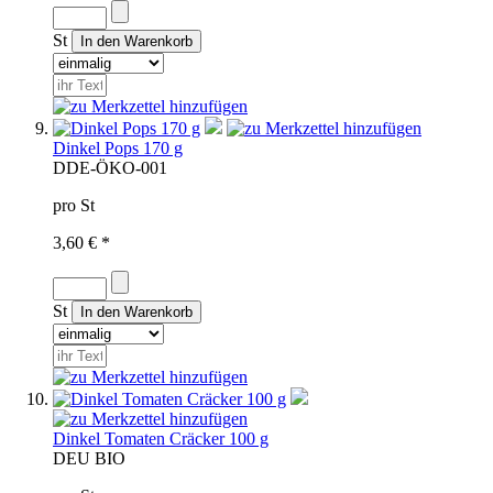
St
Dinkel Pops 170 g
D
DE-ÖKO-001
pro St
3,60 € *
St
Dinkel Tomaten Cräcker 100 g
D
EU BIO