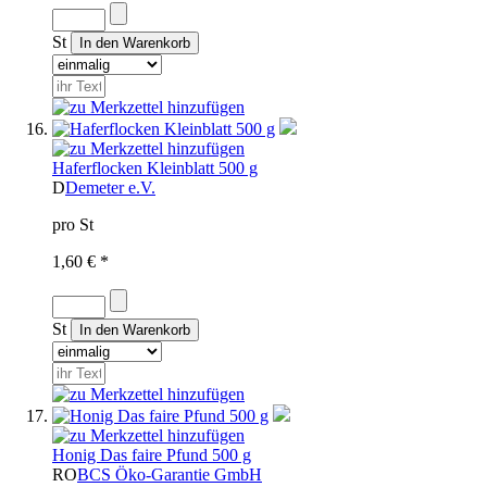
St
Haferflocken Kleinblatt 500 g
D
Demeter e.V.
pro St
1,60 € *
St
Honig Das faire Pfund 500 g
RO
BCS Öko-Garantie GmbH