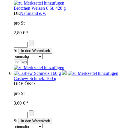
Brötchen Weizen 6 St. 420 g
DE
Naturland e.V.
pro St
2,80 € *
St
Cashew Schmelz 160 g
D
DE ÖKO
pro St
3,60 € *
St