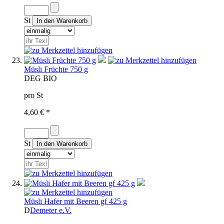
St
Müsli Früchte 750 g
D
EG BIO
pro St
4,60 € *
St
Müsli Hafer mit Beeren gf 425 g
D
Demeter e.V.