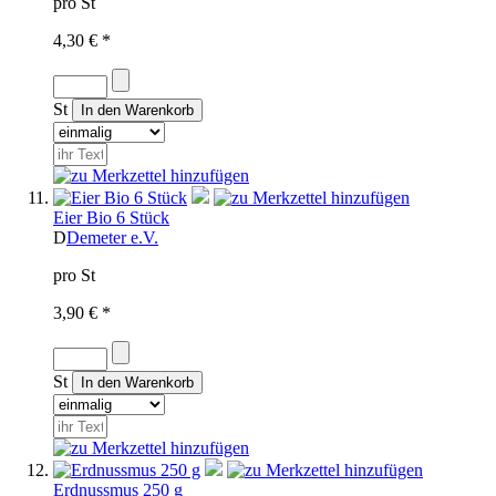
pro St
4,30 € *
St
Eier Bio 6 Stück
D
Demeter e.V.
pro St
3,90 € *
St
Erdnussmus 250 g