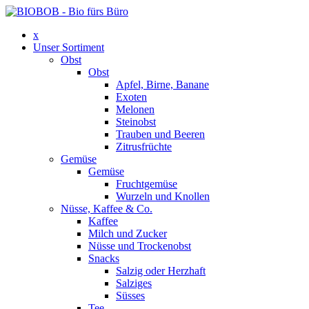
x
Unser Sortiment
Obst
Obst
Apfel, Birne, Banane
Exoten
Melonen
Steinobst
Trauben und Beeren
Zitrusfrüchte
Gemüse
Gemüse
Fruchtgemüse
Wurzeln und Knollen
Nüsse, Kaffee & Co.
Kaffee
Milch und Zucker
Nüsse und Trockenobst
Snacks
Salzig oder Herzhaft
Salziges
Süsses
Tee