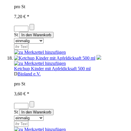
pro St
7,20 € *
St
Ketchup Kinder mit Apfeldicksaft 500 ml
D
Bioland e.V.
pro St
3,60 € *
St