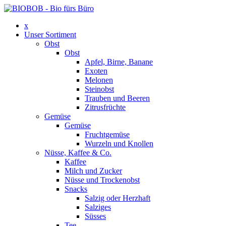
x
Unser Sortiment
Obst
Obst
Apfel, Birne, Banane
Exoten
Melonen
Steinobst
Trauben und Beeren
Zitrusfrüchte
Gemüse
Gemüse
Fruchtgemüse
Wurzeln und Knollen
Nüsse, Kaffee & Co.
Kaffee
Milch und Zucker
Nüsse und Trockenobst
Snacks
Salzig oder Herzhaft
Salziges
Süsses
Tee