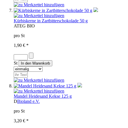
Kürbiskerne in Zartbitterschokolade 50 g
AT
EG BIO
pro St
1,90 € *
St
Mandel Heidesand Kekse 125 g
D
Bioland e.V.
pro St
3,20 € *