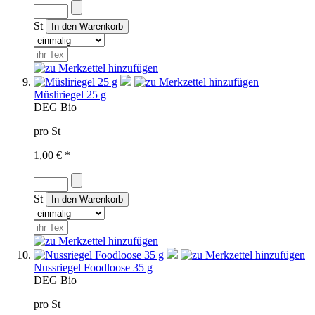
St
Müsliriegel 25 g
D
EG Bio
pro St
1,00 € *
St
Nussriegel Foodloose 35 g
D
EG Bio
pro St