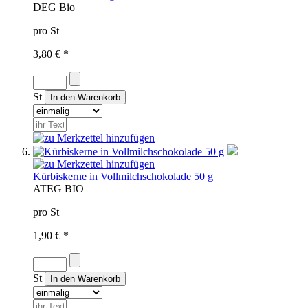
D
EG Bio
pro St
3,80 € *
St
Kürbiskerne in Vollmilchschokolade 50 g
AT
EG BIO
pro St
1,90 € *
St