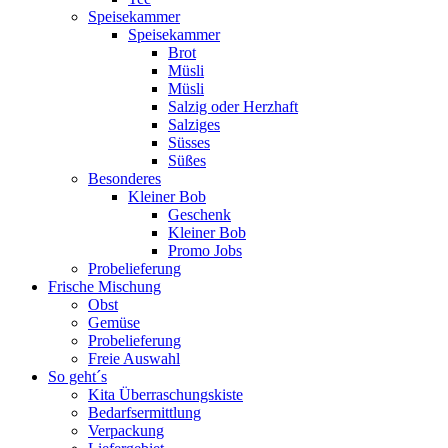
Speisekammer
Speisekammer
Brot
Müsli
Müsli
Salzig oder Herzhaft
Salziges
Süsses
Süßes
Besonderes
Kleiner Bob
Geschenk
Kleiner Bob
Promo Jobs
Probelieferung
Frische Mischung
Obst
Gemüse
Probelieferung
Freie Auswahl
So geht´s
Kita Überraschungskiste
Bedarfsermittlung
Verpackung