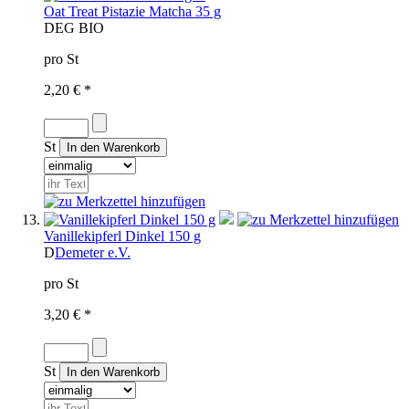
Oat Treat Pistazie Matcha 35 g
D
EG BIO
pro St
2,20 € *
St
Vanillekipferl Dinkel 150 g
D
Demeter e.V.
pro St
3,20 € *
St