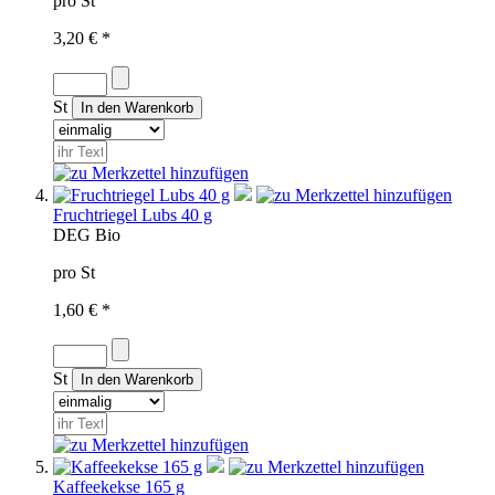
pro St
3,20 € *
St
Fruchtriegel Lubs 40 g
D
EG Bio
pro St
1,60 € *
St
Kaffeekekse 165 g