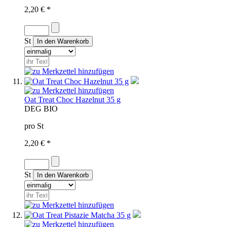
2,20 € *
St
Oat Treat Choc Hazelnut 35 g
D
EG BIO
pro St
2,20 € *
St