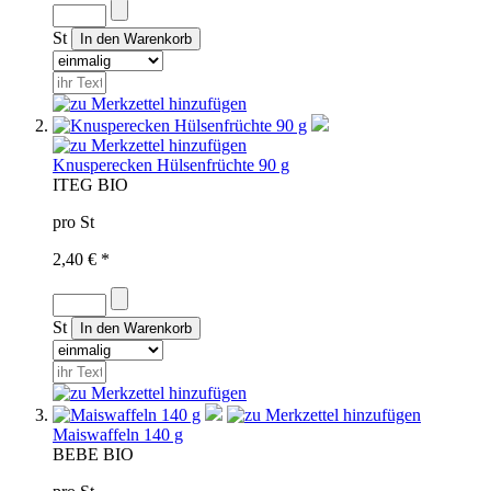
St
Knusperecken Hülsenfrüchte 90 g
IT
EG BIO
pro St
2,40 € *
St
Maiswaffeln 140 g
BE
BE BIO