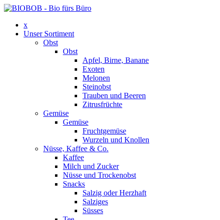
x
Unser Sortiment
Obst
Obst
Apfel, Birne, Banane
Exoten
Melonen
Steinobst
Trauben und Beeren
Zitrusfrüchte
Gemüse
Gemüse
Fruchtgemüse
Wurzeln und Knollen
Nüsse, Kaffee & Co.
Kaffee
Milch und Zucker
Nüsse und Trockenobst
Snacks
Salzig oder Herzhaft
Salziges
Süsses
Tee