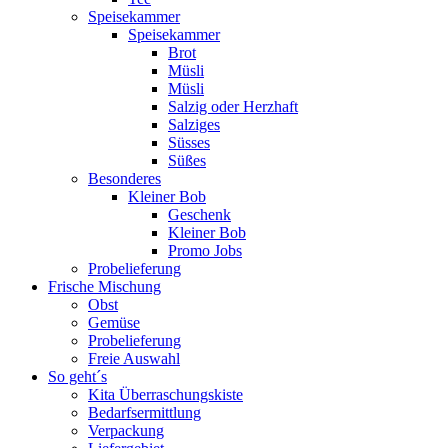
Speisekammer
Speisekammer
Brot
Müsli
Müsli
Salzig oder Herzhaft
Salziges
Süsses
Süßes
Besonderes
Kleiner Bob
Geschenk
Kleiner Bob
Promo Jobs
Probelieferung
Frische Mischung
Obst
Gemüse
Probelieferung
Freie Auswahl
So geht´s
Kita Überraschungskiste
Bedarfsermittlung
Verpackung