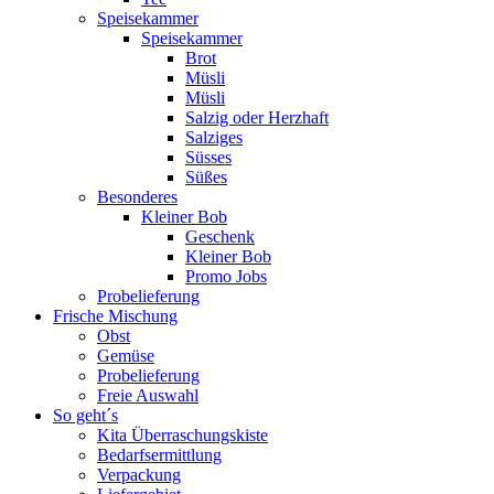
Speisekammer
Speisekammer
Brot
Müsli
Müsli
Salzig oder Herzhaft
Salziges
Süsses
Süßes
Besonderes
Kleiner Bob
Geschenk
Kleiner Bob
Promo Jobs
Probelieferung
Frische Mischung
Obst
Gemüse
Probelieferung
Freie Auswahl
So geht´s
Kita Überraschungskiste
Bedarfsermittlung
Verpackung