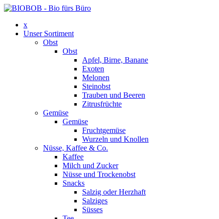
x
Unser Sortiment
Obst
Obst
Apfel, Birne, Banane
Exoten
Melonen
Steinobst
Trauben und Beeren
Zitrusfrüchte
Gemüse
Gemüse
Fruchtgemüse
Wurzeln und Knollen
Nüsse, Kaffee & Co.
Kaffee
Milch und Zucker
Nüsse und Trockenobst
Snacks
Salzig oder Herzhaft
Salziges
Süsses
Tee