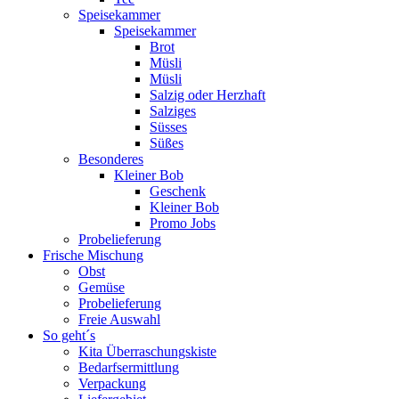
Speisekammer
Speisekammer
Brot
Müsli
Müsli
Salzig oder Herzhaft
Salziges
Süsses
Süßes
Besonderes
Kleiner Bob
Geschenk
Kleiner Bob
Promo Jobs
Probelieferung
Frische Mischung
Obst
Gemüse
Probelieferung
Freie Auswahl
So geht´s
Kita Überraschungskiste
Bedarfsermittlung
Verpackung