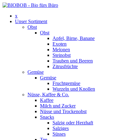
x
Unser Sortiment
Obst
Obst
Apfel, Birne, Banane
Exoten
Melonen
Steinobst
Trauben und Beeren
Zitrusfrüchte
Gemüse
Gemüse
Fruchtgemüse
Wurzeln und Knollen
Nüsse, Kaffee & Co.
Kaffee
Milch und Zucker
Nüsse und Trockenobst
Snacks
Salzig oder Herzhaft
Salziges
Süsses
Tee