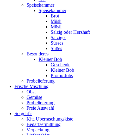
Speisekammer
Speisekammer
Brot
Müsli
Müsli
Salzig oder Herzhaft
Salziges
Süsses
Süßes
Besonderes
Kleiner Bob
Geschenk
Kleiner Bob
Promo Jobs
Probelieferung
Frische Mischung
Obst
Gemüse
Probelieferung
Freie Auswahl
So geht´s
Kita Überraschungskiste
Bedarfsermittlung
Verpackung