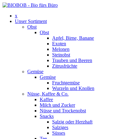
x
Unser Sortiment
Obst
Obst
Apfel, Birne, Banane
Exoten
Melonen
Steinobst
Trauben und Beeren
Zitrusfrüchte
Gemüse
Gemüse
Fruchtgemüse
Wurzeln und Knollen
Nüsse, Kaffee & Co.
Kaffee
Milch und Zucker
Nüsse und Trockenobst
Snacks
Salzig oder Herzhaft
Salziges
Süsses
Tee