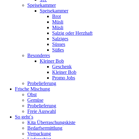
Speisekammer
Speisekammer
Brot
Müsli
Müsli
Salzig oder Herzhaft
Salziges
Süsses
Süßes
Besonderes
Kleiner Bob
Geschenk
Kleiner Bob
Promo Jobs
Probelieferung
Frische Mischung
Obst
Gemüse
Probelieferung
Freie Auswahl
So geht´s
Kita Überraschungskiste
Bedarfsermittlung
Verpackung