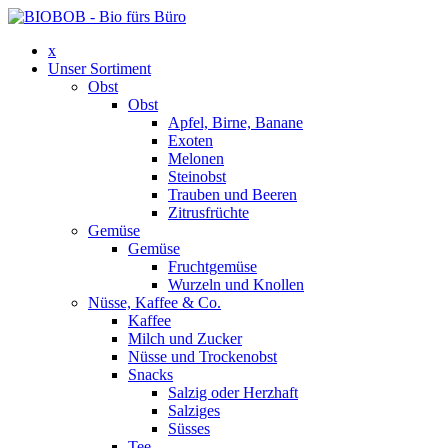
x
Unser Sortiment
Obst
Obst
Apfel, Birne, Banane
Exoten
Melonen
Steinobst
Trauben und Beeren
Zitrusfrüchte
Gemüse
Gemüse
Fruchtgemüse
Wurzeln und Knollen
Nüsse, Kaffee & Co.
Kaffee
Milch und Zucker
Nüsse und Trockenobst
Snacks
Salzig oder Herzhaft
Salziges
Süsses
Tee