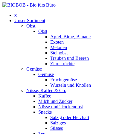
x
Unser Sortiment
Obst
Obst
Apfel, Birne, Banane
Exoten
Melonen
Steinobst
Trauben und Beeren
Zitrusfrüchte
Gemüse
Gemüse
Fruchtgemüse
Wurzeln und Knollen
Nüsse, Kaffee & Co.
Kaffee
Milch und Zucker
Nüsse und Trockenobst
Snacks
Salzig oder Herzhaft
Salziges
Süsses
Tee