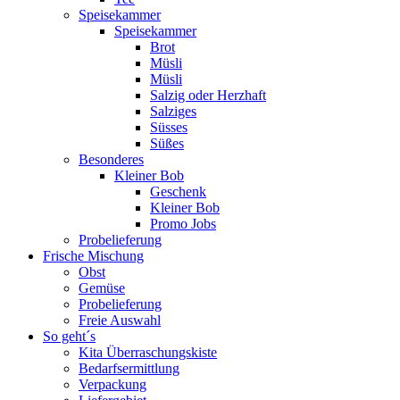
Speisekammer
Speisekammer
Brot
Müsli
Müsli
Salzig oder Herzhaft
Salziges
Süsses
Süßes
Besonderes
Kleiner Bob
Geschenk
Kleiner Bob
Promo Jobs
Probelieferung
Frische Mischung
Obst
Gemüse
Probelieferung
Freie Auswahl
So geht´s
Kita Überraschungskiste
Bedarfsermittlung
Verpackung