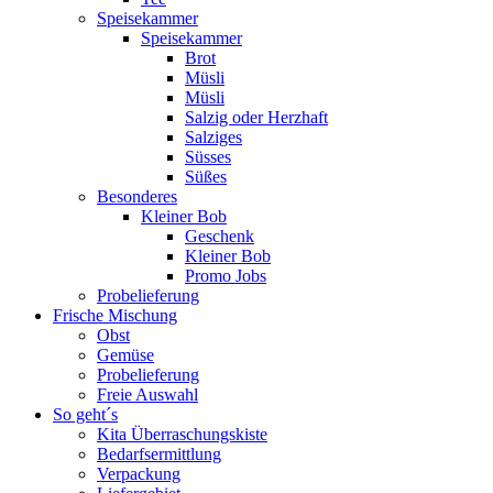
Speisekammer
Speisekammer
Brot
Müsli
Müsli
Salzig oder Herzhaft
Salziges
Süsses
Süßes
Besonderes
Kleiner Bob
Geschenk
Kleiner Bob
Promo Jobs
Probelieferung
Frische Mischung
Obst
Gemüse
Probelieferung
Freie Auswahl
So geht´s
Kita Überraschungskiste
Bedarfsermittlung
Verpackung