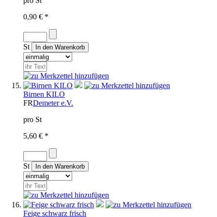
pro St
0,90 € *
St
Birnen KILO
FR
Demeter e.V.
pro St
5,60 € *
St
Feige schwarz frisch