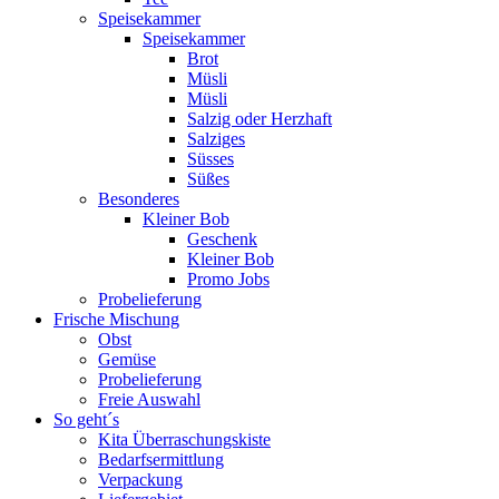
Speisekammer
Speisekammer
Brot
Müsli
Müsli
Salzig oder Herzhaft
Salziges
Süsses
Süßes
Besonderes
Kleiner Bob
Geschenk
Kleiner Bob
Promo Jobs
Probelieferung
Frische Mischung
Obst
Gemüse
Probelieferung
Freie Auswahl
So geht´s
Kita Überraschungskiste
Bedarfsermittlung
Verpackung