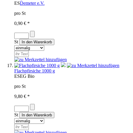
ES
Demeter e.V.
pro St
0,90 € *
St
Flachpfirsiche 1000 g
ES
EG Bio
pro St
9,80 € *
St