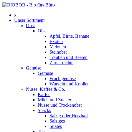
x
Unser Sortiment
Obst
Obst
Apfel, Birne, Banane
Exoten
Melonen
Steinobst
Trauben und Beeren
Zitrusfrüchte
Gemüse
Gemüse
Fruchtgemüse
Wurzeln und Knollen
Nüsse, Kaffee & Co.
Kaffee
Milch und Zucker
Nüsse und Trockenobst
Snacks
Salzig oder Herzhaft
Salziges
Süsses
Tee