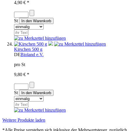
4,90 € *
St
Kirschen 500 g
DE
Bioland e.V.
pro St
9,80 € *
St
Weitere Produkte laden
*Alle Preise verstehen sich inklusive der Mehrwertsteuer, zuzüglich