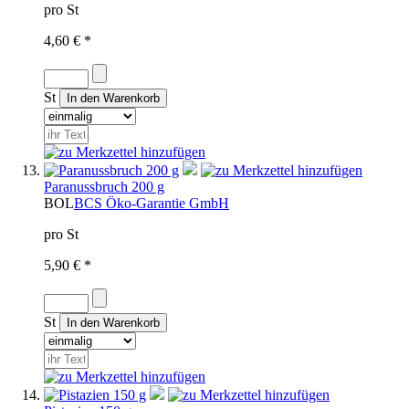
pro St
4,60 € *
St
Paranussbruch 200 g
BOL
BCS Öko-Garantie GmbH
pro St
5,90 € *
St