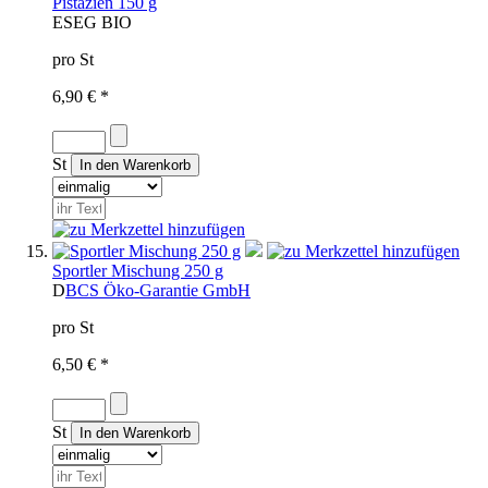
Pistazien 150 g
ES
EG BIO
pro St
6,90 € *
St
Sportler Mischung 250 g
D
BCS Öko-Garantie GmbH
pro St
6,50 € *
St