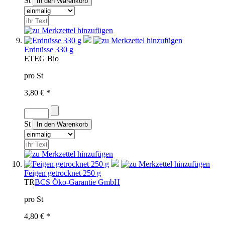
St
Erdnüsse 330 g
ET
EG Bio
pro St
3,80 € *
St
Feigen getrocknet 250 g
TR
BCS Öko-Garantie GmbH
pro St
4,80 € *