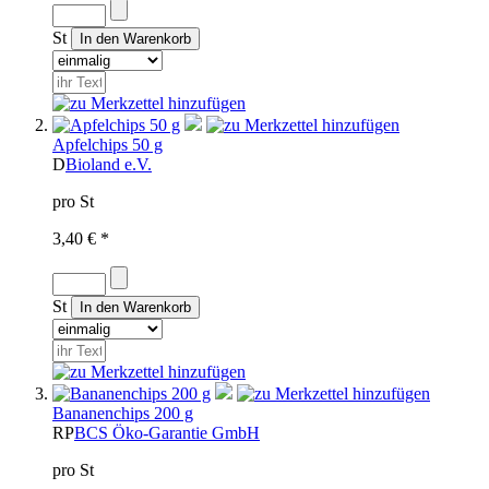
St
Apfelchips 50 g
D
Bioland e.V.
pro St
3,40 € *
St
Bananenchips 200 g
RP
BCS Öko-Garantie GmbH
pro St