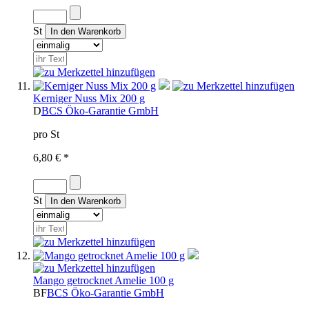
St
Kerniger Nuss Mix 200 g
D
BCS Öko-Garantie GmbH
pro St
6,80 € *
St
Mango getrocknet Amelie 100 g
BF
BCS Öko-Garantie GmbH