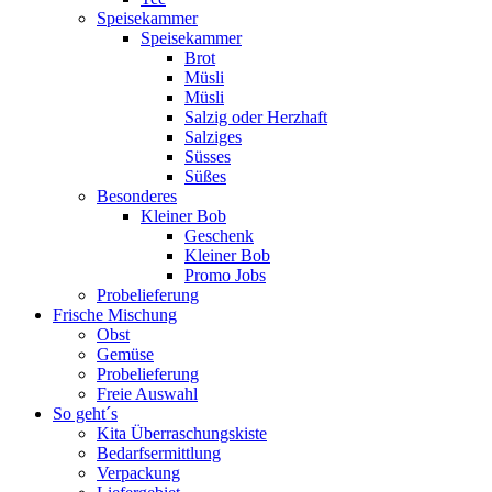
Speisekammer
Speisekammer
Brot
Müsli
Müsli
Salzig oder Herzhaft
Salziges
Süsses
Süßes
Besonderes
Kleiner Bob
Geschenk
Kleiner Bob
Promo Jobs
Probelieferung
Frische Mischung
Obst
Gemüse
Probelieferung
Freie Auswahl
So geht´s
Kita Überraschungskiste
Bedarfsermittlung
Verpackung