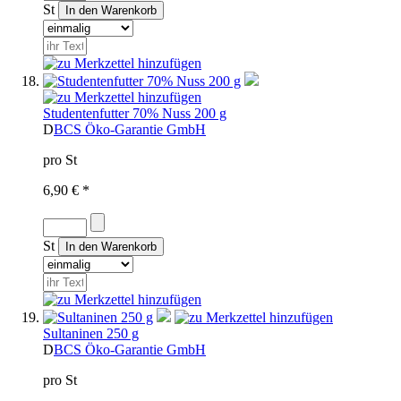
St
Studentenfutter 70% Nuss 200 g
D
BCS Öko-Garantie GmbH
pro St
6,90 € *
St
Sultaninen 250 g
D
BCS Öko-Garantie GmbH
pro St