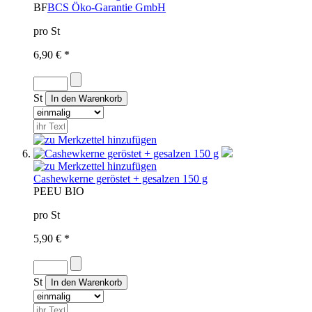
BF
BCS Öko-Garantie GmbH
pro St
6,90 € *
St
Cashewkerne geröstet + gesalzen 150 g
PE
EU BIO
pro St
5,90 € *
St