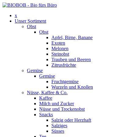
x
Unser Sortiment
Obst
Obst
Apfel, Birne, Banane
Exoten
Melonen
Steinobst
Trauben und Beeren
Zitrusfrüchte
Gemüse
Gemüse
Fruchtgemüse
Wurzeln und Knollen
Nüsse, Kaffee & Co.
Kaffee
Milch und Zucker
Nüsse und Trockenobst
Snacks
Salzig oder Herzhaft
Salziges
Süsses
Tee