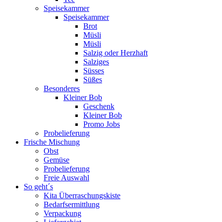
Speisekammer
Speisekammer
Brot
Müsli
Müsli
Salzig oder Herzhaft
Salziges
Süsses
Süßes
Besonderes
Kleiner Bob
Geschenk
Kleiner Bob
Promo Jobs
Probelieferung
Frische Mischung
Obst
Gemüse
Probelieferung
Freie Auswahl
So geht´s
Kita Überraschungskiste
Bedarfsermittlung
Verpackung