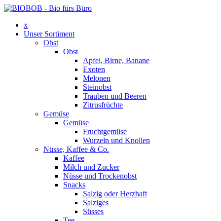
x
Unser Sortiment
Obst
Obst
Apfel, Birne, Banane
Exoten
Melonen
Steinobst
Trauben und Beeren
Zitrusfrüchte
Gemüse
Gemüse
Fruchtgemüse
Wurzeln und Knollen
Nüsse, Kaffee & Co.
Kaffee
Milch und Zucker
Nüsse und Trockenobst
Snacks
Salzig oder Herzhaft
Salziges
Süsses
Tee