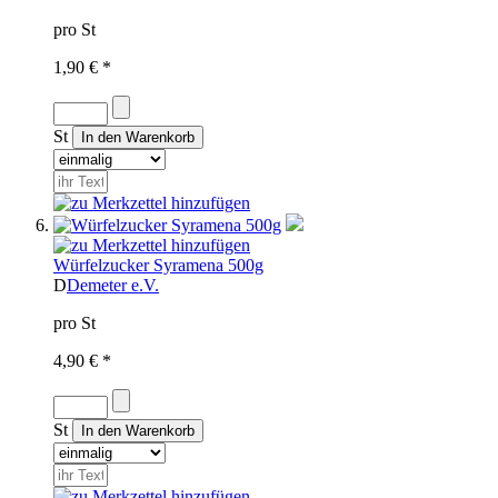
pro St
1,90 € *
St
Würfelzucker Syramena 500g
D
Demeter e.V.
pro St
4,90 € *
St