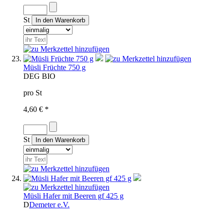
St
Müsli Früchte 750 g
D
EG BIO
pro St
4,60 € *
St
Müsli Hafer mit Beeren gf 425 g
D
Demeter e.V.