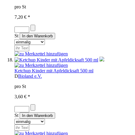
pro St
7,20 € *
St
Ketchup Kinder mit Apfeldicksaft 500 ml
D
Bioland e.V.
pro St
3,60 € *
St