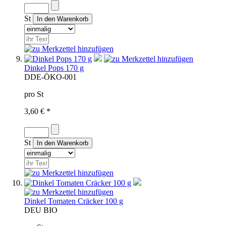
St
Dinkel Pops 170 g
D
DE-ÖKO-001
pro St
3,60 € *
St
Dinkel Tomaten Cräcker 100 g
D
EU BIO