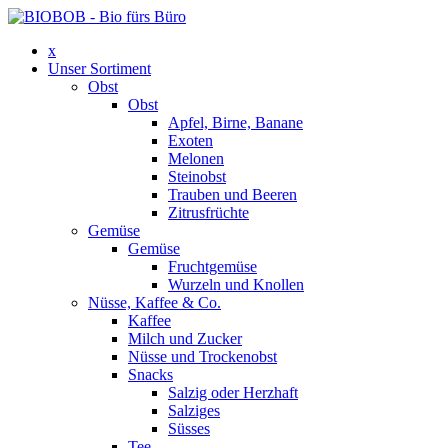
x
Unser Sortiment
Obst
Obst
Apfel, Birne, Banane
Exoten
Melonen
Steinobst
Trauben und Beeren
Zitrusfrüchte
Gemüse
Gemüse
Fruchtgemüse
Wurzeln und Knollen
Nüsse, Kaffee & Co.
Kaffee
Milch und Zucker
Nüsse und Trockenobst
Snacks
Salzig oder Herzhaft
Salziges
Süsses
Tee