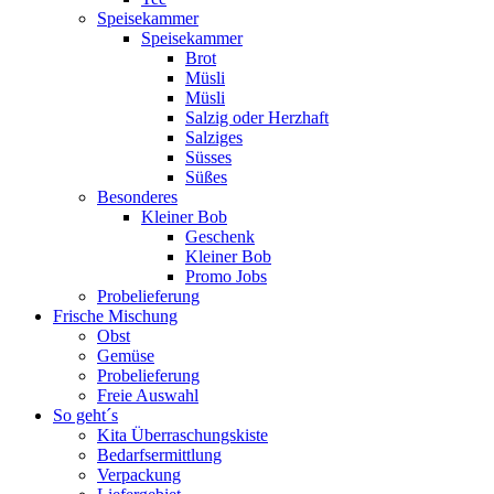
Speisekammer
Speisekammer
Brot
Müsli
Müsli
Salzig oder Herzhaft
Salziges
Süsses
Süßes
Besonderes
Kleiner Bob
Geschenk
Kleiner Bob
Promo Jobs
Probelieferung
Frische Mischung
Obst
Gemüse
Probelieferung
Freie Auswahl
So geht´s
Kita Überraschungskiste
Bedarfsermittlung
Verpackung