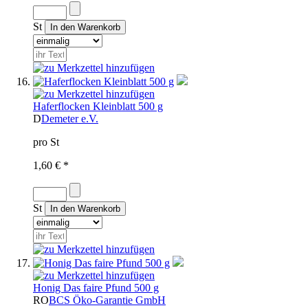
St
Haferflocken Kleinblatt 500 g
D
Demeter e.V.
pro St
1,60 € *
St
Honig Das faire Pfund 500 g
RO
BCS Öko-Garantie GmbH