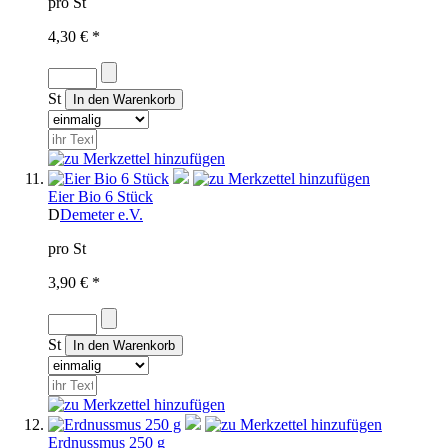
pro St
4,30 € *
St
Eier Bio 6 Stück
D
Demeter e.V.
pro St
3,90 € *
St
Erdnussmus 250 g