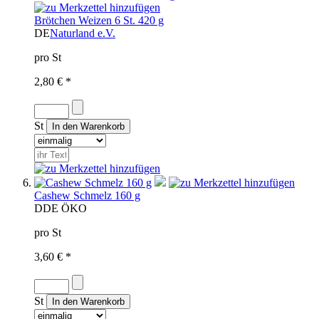
Brötchen Weizen 6 St. 420 g
DE
Naturland e.V.
pro St
2,80 € *
St
Cashew Schmelz 160 g
D
DE ÖKO
pro St
3,60 € *
St