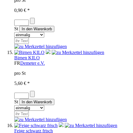
pro St
0,90 € *
St
Birnen KILO
FR
Demeter e.V.
pro St
5,60 € *
St
Feige schwarz frisch