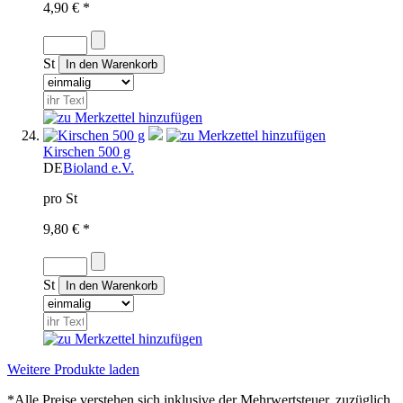
4,90 € *
St
Kirschen 500 g
DE
Bioland e.V.
pro St
9,80 € *
St
Weitere Produkte laden
*Alle Preise verstehen sich inklusive der Mehrwertsteuer, zuzüglich