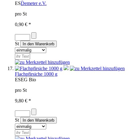
ES
Demeter e.V.
pro St
0,90 € *
St
Flachpfirsiche 1000 g
ES
EG Bio
pro St
9,80 € *
St