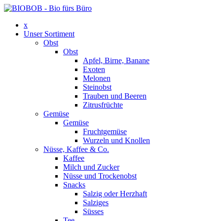
x
Unser Sortiment
Obst
Obst
Apfel, Birne, Banane
Exoten
Melonen
Steinobst
Trauben und Beeren
Zitrusfrüchte
Gemüse
Gemüse
Fruchtgemüse
Wurzeln und Knollen
Nüsse, Kaffee & Co.
Kaffee
Milch und Zucker
Nüsse und Trockenobst
Snacks
Salzig oder Herzhaft
Salziges
Süsses
Tee