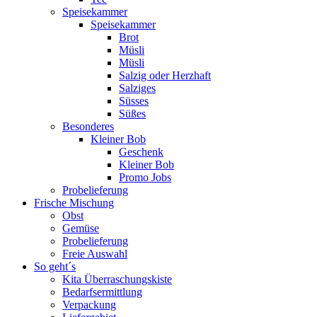
Speisekammer
Speisekammer
Brot
Müsli
Müsli
Salzig oder Herzhaft
Salziges
Süsses
Süßes
Besonderes
Kleiner Bob
Geschenk
Kleiner Bob
Promo Jobs
Probelieferung
Frische Mischung
Obst
Gemüse
Probelieferung
Freie Auswahl
So geht´s
Kita Überraschungskiste
Bedarfsermittlung
Verpackung