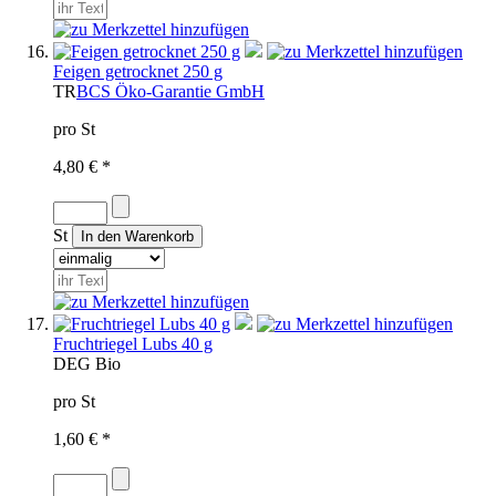
Feigen getrocknet 250 g
TR
BCS Öko-Garantie GmbH
pro St
4,80 € *
St
Fruchtriegel Lubs 40 g
D
EG Bio
pro St
1,60 € *