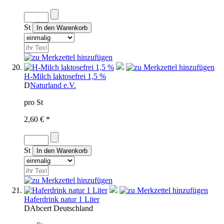
St
H-Milch laktosefrei 1,5 %
D
Naturland e.V.
pro St
2,60 € *
St
Haferdrink natur 1 Liter
D
Abcert
Deutschland