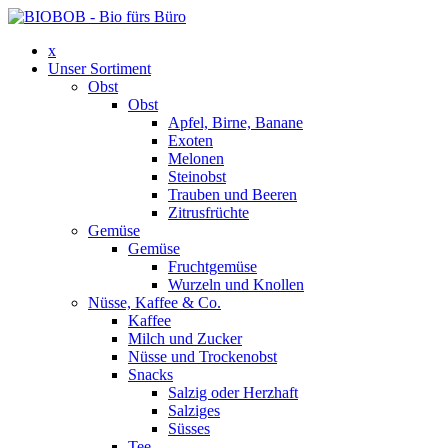
x
Unser Sortiment
Obst
Obst
Apfel, Birne, Banane
Exoten
Melonen
Steinobst
Trauben und Beeren
Zitrusfrüchte
Gemüse
Gemüse
Fruchtgemüse
Wurzeln und Knollen
Nüsse, Kaffee & Co.
Kaffee
Milch und Zucker
Nüsse und Trockenobst
Snacks
Salzig oder Herzhaft
Salziges
Süsses
Tee