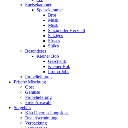
Speisekammer
Speisekammer
Brot
Müsli
Müsli
Salzig oder Herzhaft
Salziges
Süsses
Süßes
Besonderes
Kleiner Bob
Geschenk
Kleiner Bob
Promo Jobs
Probelieferung
Frische Mischung
Obst
Gemüse
Probelieferung
Freie Auswahl
So geht´s
Kita Überraschungskiste
Bedarfsermittlung
Verpackung