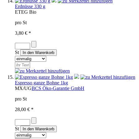
Erdnüsse 330 g
ET
EG Bio
pro St
3,80 € *
St
Espresso ganze Bohne 1kg
MX/UG
BCS Öko-Garantie GmbH
pro St
28,00 € *
St