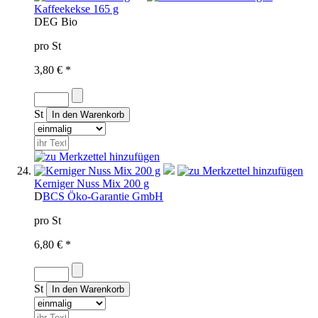
Kaffeekekse 165 g
D
EG Bio
pro St
3,80 € *
St
Kerniger Nuss Mix 200 g
D
BCS Öko-Garantie GmbH
pro St
6,80 € *
St