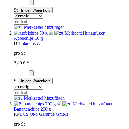
St
Apfelchips 50 g
D
Bioland e.V.
pro St
3,40 € *
St
Bananenchips 200 g
RP
BCS Öko-Garantie GmbH
pro St