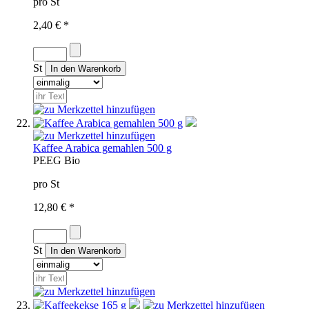
pro St
2,40 € *
St
Kaffee Arabica gemahlen 500 g
PE
EG Bio
pro St
12,80 € *
St