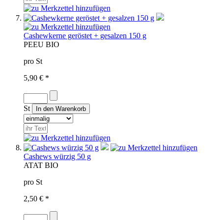
Cashewkerne geröstet + gesalzen 150 g
PE
EU BIO
pro St
5,90 € *
St
Cashews würzig 50 g
AT
AT BIO
pro St
2,50 € *