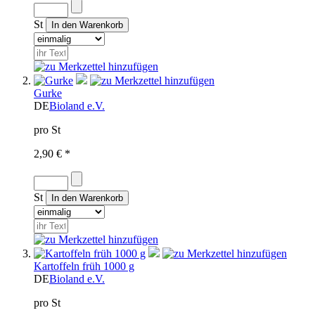
St
Gurke
DE
Bioland e.V.
pro St
2,90 € *
St
Kartoffeln früh 1000 g
DE
Bioland e.V.
pro St