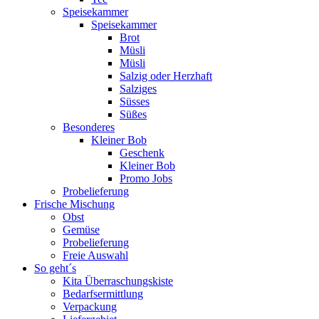
Speisekammer
Speisekammer
Brot
Müsli
Müsli
Salzig oder Herzhaft
Salziges
Süsses
Süßes
Besonderes
Kleiner Bob
Geschenk
Kleiner Bob
Promo Jobs
Probelieferung
Frische Mischung
Obst
Gemüse
Probelieferung
Freie Auswahl
So geht´s
Kita Überraschungskiste
Bedarfsermittlung
Verpackung