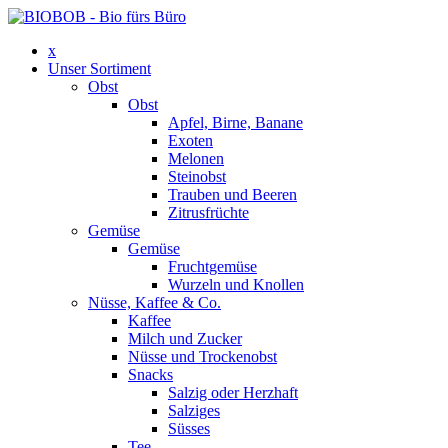
x
Unser Sortiment
Obst
Obst
Apfel, Birne, Banane
Exoten
Melonen
Steinobst
Trauben und Beeren
Zitrusfrüchte
Gemüse
Gemüse
Fruchtgemüse
Wurzeln und Knollen
Nüsse, Kaffee & Co.
Kaffee
Milch und Zucker
Nüsse und Trockenobst
Snacks
Salzig oder Herzhaft
Salziges
Süsses
Tee