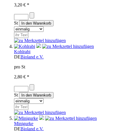
3,20 € *
St
Kohlrabi
DE
Bioland e.V.
pro St
2,80 € *
St
Minigurke
DE
Bioland e.V.