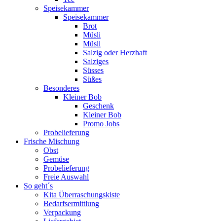
Speisekammer
Speisekammer
Brot
Müsli
Müsli
Salzig oder Herzhaft
Salziges
Süsses
Süßes
Besonderes
Kleiner Bob
Geschenk
Kleiner Bob
Promo Jobs
Probelieferung
Frische Mischung
Obst
Gemüse
Probelieferung
Freie Auswahl
So geht´s
Kita Überraschungskiste
Bedarfsermittlung
Verpackung