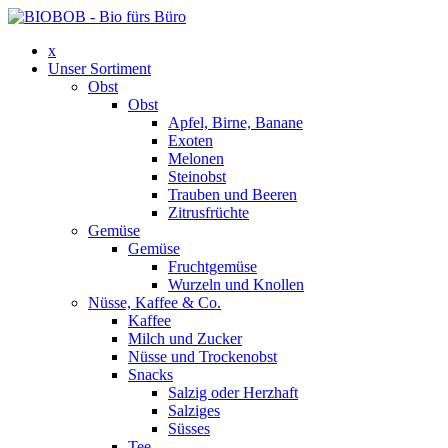
x
Unser Sortiment
Obst
Obst
Apfel, Birne, Banane
Exoten
Melonen
Steinobst
Trauben und Beeren
Zitrusfrüchte
Gemüse
Gemüse
Fruchtgemüse
Wurzeln und Knollen
Nüsse, Kaffee & Co.
Kaffee
Milch und Zucker
Nüsse und Trockenobst
Snacks
Salzig oder Herzhaft
Salziges
Süsses
Tee