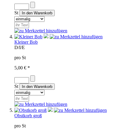
St
Kleiner Bob
D/I/E
pro St
5,00 € *
St
Obstkorb groß
pro St